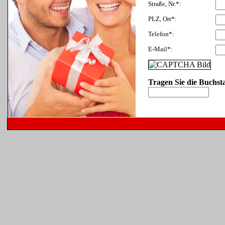
Straße, Nr.*:
PLZ, Ort*:
Telefon*:
E-Mail*:
Tragen Sie die Buchst
* = Pflichtfelder
** = Mindestwert: 25,- EUR
Formular ausfüllen und abschick
Nach Geldeingang verschicken w