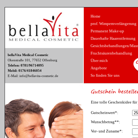
Home
prof. Wimpernverlängerung
Permanent Make-up
Dauerhafte Haarentfernung
Gesichtsbehandlungen/Mas
Fruchtsäurenbehandlung
bellaVita Medical Cosmetic
Über mich
Okenstraße 101, 77652 Offenburg
Telefon: 0781/96714095
Angebote
Mobil: 0176/41846054
So finden Sie uns
E-Mail:
info@bellavita-cosmetic.de
Eine tolle Geschenkidee für
Gutscheinwert*:
Wunschbetrag**:
Vor- und Zuname*: