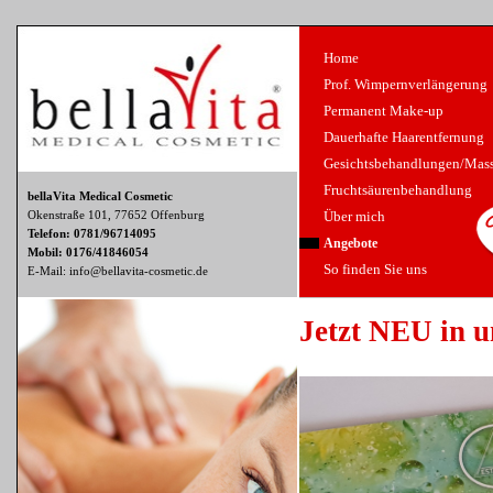
Home
Prof. Wimpernverlängerung
Permanent Make-up
Dauerhafte Haarentfernung
Gesichtsbehandlungen/Mas
Fruchtsäurenbehandlung
bellaVita Medical Cosmetic
Über mich
Okenstraße 101, 77652 Offenburg
Telefon: 0781/96714095
Angebote
Mobil: 0176/41846054
So finden Sie uns
E-Mail:
info@bellavita-cosmetic.de
Jetzt NEU in u